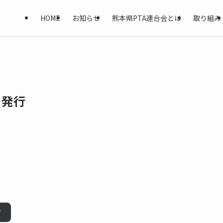
HOME
お知らせ
熊本県PTA連合会とは
取り組み
日発行
ド