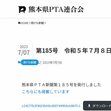
HOME
県PTA新聞
2023
第185号 令和５年７月８
7/07
県PTA新聞
2023年7月7日
熊本県ＰＴＡ新聞第１８５号を発行しました
こちらにも掲載しています
c24277b3f4023b59cd00744959cb8675-1
ダウンロー